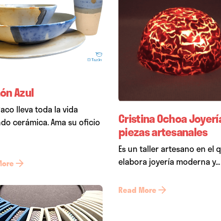
zón Azul
aco lleva toda la vida
Cristina Ochoa Joyerí
do cerámica. Ama su oficio
piezas artesanales
Es un taller artesano en el 
elabora joyería moderna y...
More
Read More