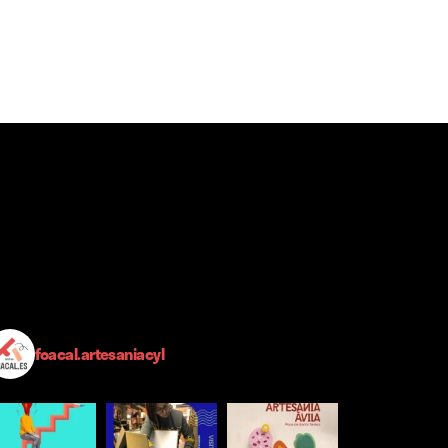
foacal.artesaniacyl