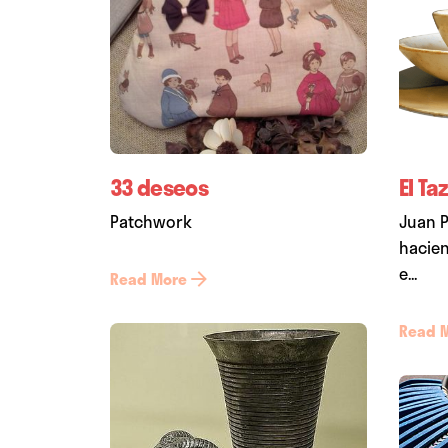
33 deseos
El Ta
Patchwork
Juan P
hacien
e...
Read More
Read 