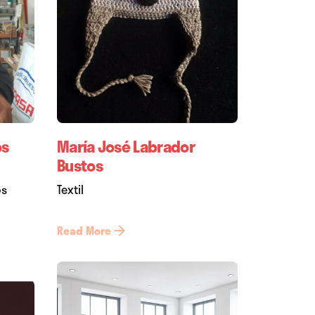
os
María José Labrador
Bustos
os
Textil
Read More