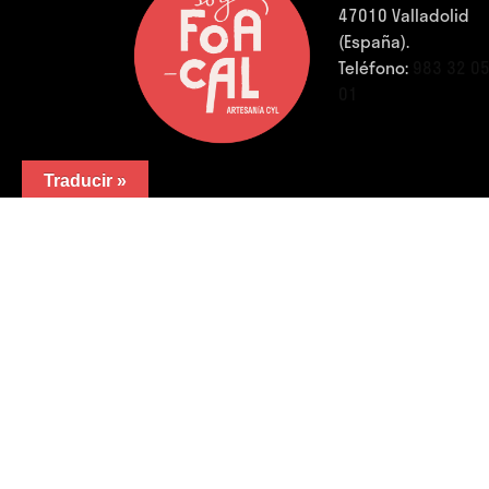
47010 Valladolid
(España).
Teléfono:
983 32 0
01
Traducir »
FB.
/
IG.
/
YouTube.
/
LinkedIn.