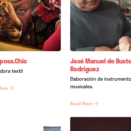
posa.Chic
José Manuel de Bust
Rodríguez
dora textil
Elaboración de instrument
musicales.
More
Read More