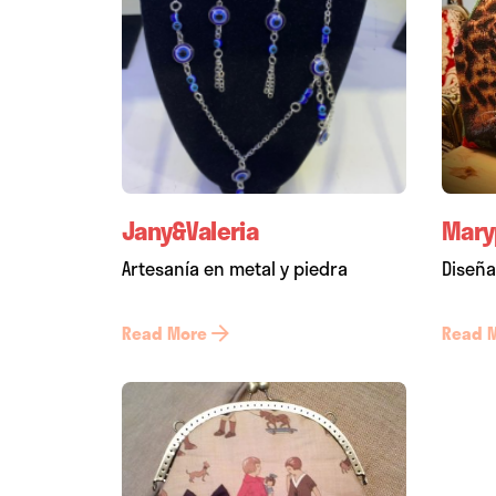
Jany&Valeria
Mary
Artesanía en metal y piedra
Diseña
Read More
Read 