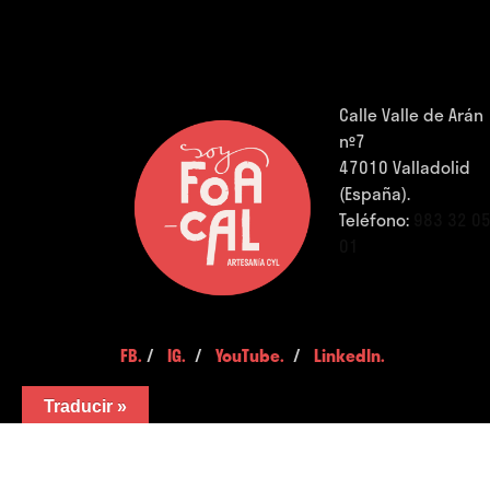
Calle Valle de Arán
nº7
47010 Valladolid
(España).
Teléfono:
983 32 0
01
FB.
/
IG.
/
YouTube.
/
LinkedIn.
Traducir »