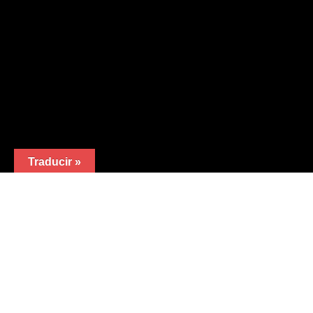
Traducir »
Calle Valle de Arán nº7
47010 Valladolid (España).
Teléfono:
983 32 05 01