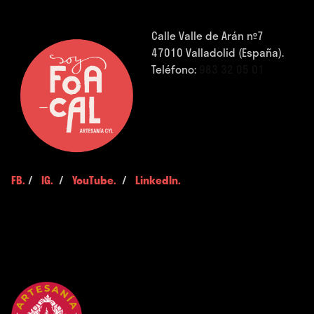
Calle Valle de Arán nº7
47010 Valladolid (España).
Teléfono:
983 32 05 01
FB.
/
IG.
/
YouTube.
/
LinkedIn.