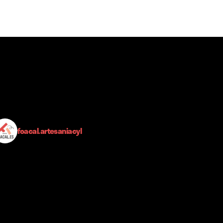
foacal.artesaniacyl