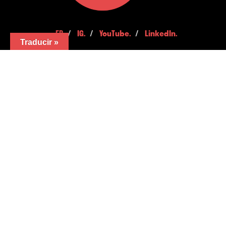
FB.
/
IG.
/
YouTube.
/
LinkedIn.
Traducir »