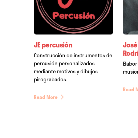
JE percusión
José
Rodr
Construcción de instrumentos de
percusión personalizados
Elabor
mediante motivos y dibujos
musica
pirograbados.
Read 
Read More