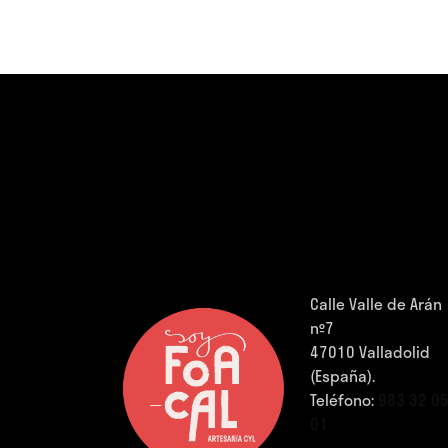
Calle Valle de Arán
nº7
47010 Valladolid
(España).
Teléfono:
983 32 0
01