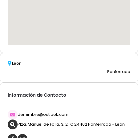
León
Ponferrada
Información de Contacto
demimbre@outlook.com
Plza. Manuel de Falla, 3, 2º C 24402 Ponferrada - León