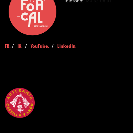
Teléfono:
983 32 05 01
FB.
/
IG.
/
YouTube.
/
LinkedIn.