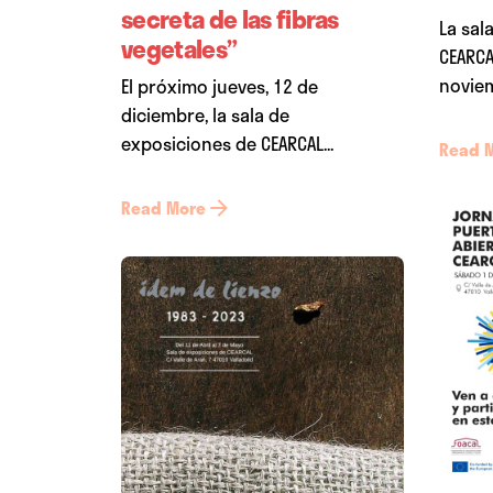
secreta de las fibras
La sal
vegetales”
CEARCA
noviem
El próximo jueves, 12 de
diciembre, la sala de
exposiciones de CEARCAL...
Read 
Read More