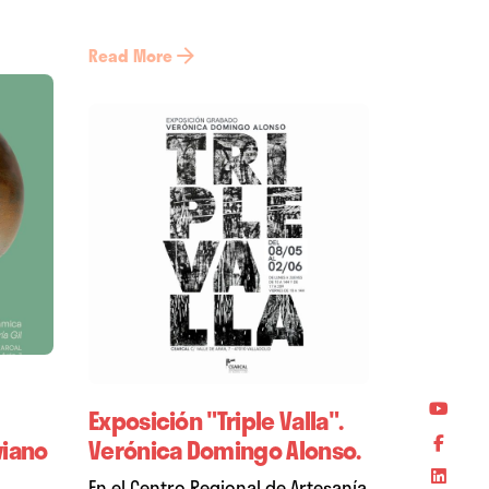
Read More
Exposición "Triple Valla".
viano
Verónica Domingo Alonso.
En el Centro Regional de Artesanía