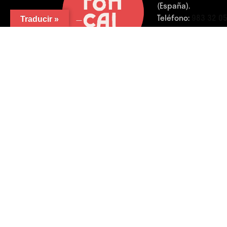
(España).
Teléfono:
983 32 0
Traducir »
01
FB.
/
IG.
/
YouTube.
/
LinkedIn.