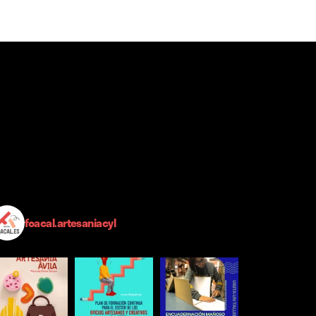
foacal.artesaniacyl