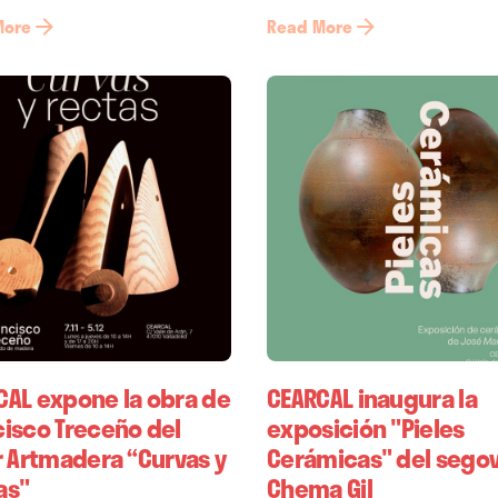
More
Read More
CAL expone la obra de
CEARCAL inaugura la
cisco Treceño del
exposición "Pieles
r Artmadera “Curvas y
Cerámicas" del sego
as"
Chema Gil