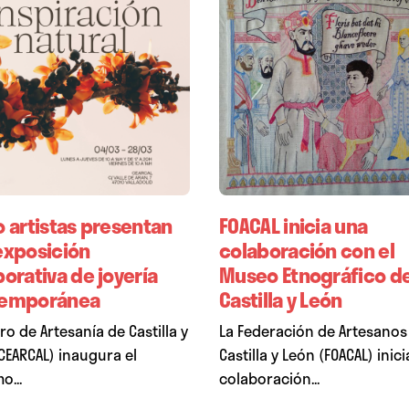
o artistas presentan
FOACAL inicia una
exposición
colaboración con el
orativa de joyería
Museo Etnográfico d
emporánea
Castilla y León
tro de Artesanía de Castilla y
La Federación de Artesanos
CEARCAL) inaugura el
Castilla y León (FOACAL) inic
o...
colaboración...