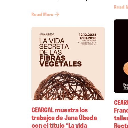
Read 
Read More
CEAR
CEARCAL muestra los
Fran
trabajos de Jana Úbeda
talle
con el título “La vida
Rect