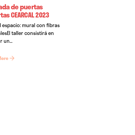
ada de puertas
rtas CEARCAL 2023
el espacio: mural con fibras
lesEl taller consistirá en
r un...
More