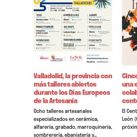
Valladolid, la provincia con
Cinc
más talleres abiertos
una 
durante los Días Europeos
colab
de la Artesanía
cont
Ocho talleres artesanales
El Cen
especializados en cerámica,
León (
alfarería, grabado, marroquinería,
próxim
sombrerería, ebanistería y...