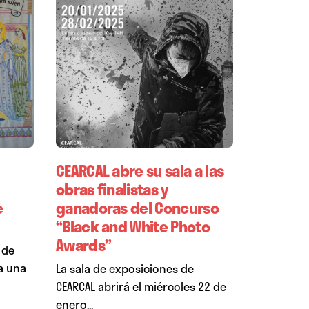
CEARCAL abre su sala a las
obras finalistas y
e
ganadoras del Concurso
“Black and White Photo
Awards”
 de
ia una
La sala de exposiciones de
CEARCAL abrirá el miércoles 22 de
enero...