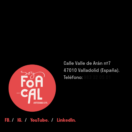
Calle Valle de Arán nº7
47010 Valladolid (España).
Teléfono:
983 32 05 01
FB.
/
IG.
/
YouTube.
/
LinkedIn.