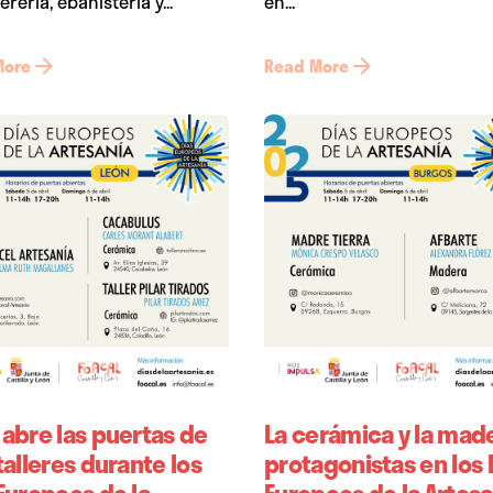
rería, ebanistería y...
en...
More
Read More
 abre las puertas de
La cerámica y la made
talleres durante los
protagonistas en los 
Europeos de la
Europeos de la Artesa