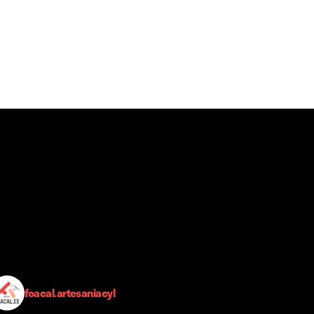
foacal.artesaniacyl