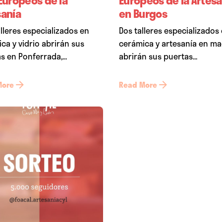
sanía
en Burgos
alleres especializados en
Dos talleres especializados
ca y vidrio abrirán sus
cerámica y artesanía en m
s en Ponferrada,...
abrirán sus puertas...
More
Read More