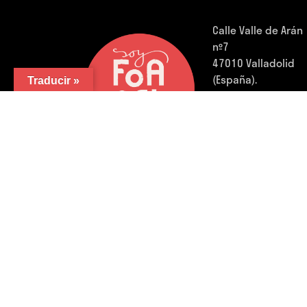
Calle Valle de Arán
nº7
47010 Valladolid
(España).
Traducir »
Teléfono:
983 32 0
01
FB.
/
IG.
/
YouTube.
/
LinkedIn.