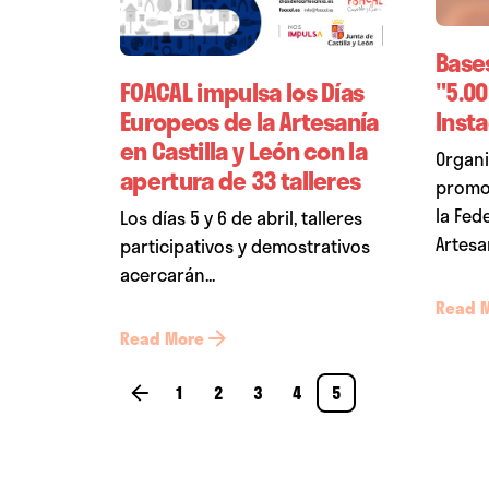
Bases
FOACAL impulsa los Días
"5.0
Europeos de la Artesanía
Inst
en Castilla y León con la
Organi
apertura de 33 talleres
promo
la Fed
Los días 5 y 6 de abril, talleres
Artesa
participativos y demostrativos
acercarán...
Read 
Read More
1
2
3
4
5