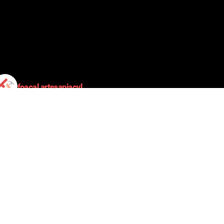
foacal.artesaniacyl