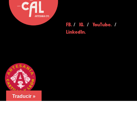
FB.
/
IG.
/
YouTube.
/
LinkedIn.
Traducir »