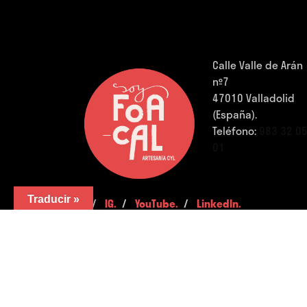
Calle Valle de Arán
nº7
47010 Valladolid
(España).
Teléfono:
983 32 0
01
Traducir »
FB.
/
IG.
/
YouTube.
/
LinkedIn.