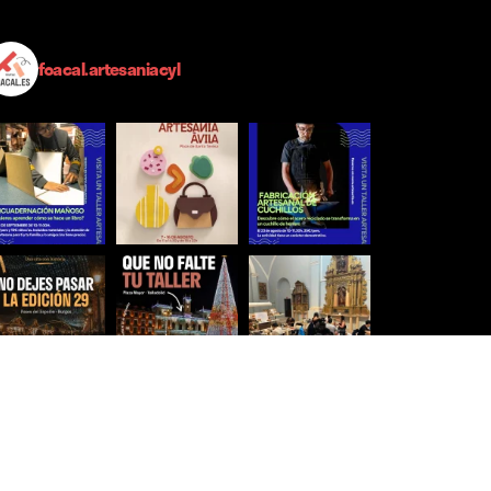
foacal.artesaniacyl
Síguenos para estar al día
Ver más imágenes