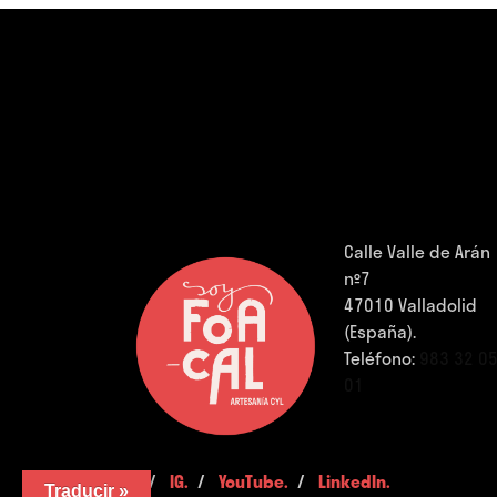
Calle Valle de Arán
nº7
47010 Valladolid
(España).
Teléfono:
983 32 0
01
FB.
/
IG.
/
YouTube.
/
LinkedIn.
Traducir »