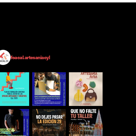
foacal.artesaniacyl