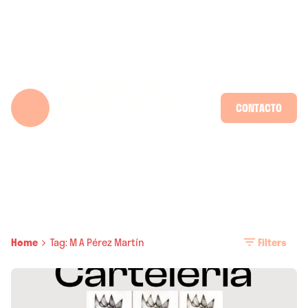
Skip
to
content
CONTACTO
Home
Tag: M A Pérez Martín
Filters