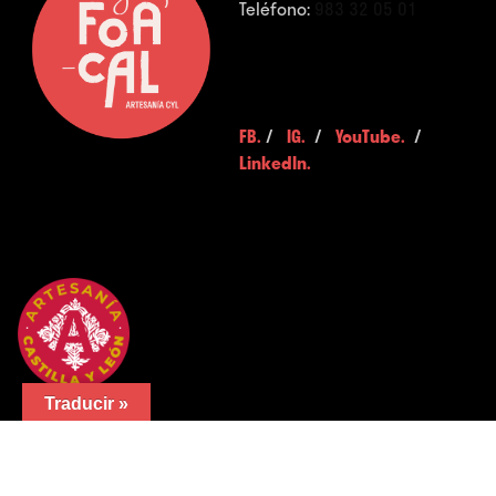
Teléfono:
983 32 05 01
FB.
/
IG.
/
YouTube.
/
LinkedIn.
Traducir »