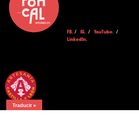
FB.
/
IG.
/
YouTube.
/
LinkedIn.
Traducir »