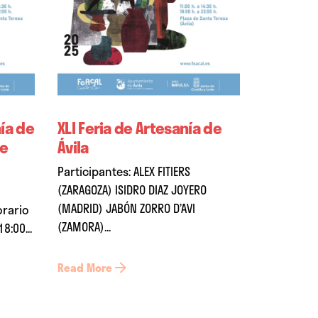
nía de
XLI Feria de Artesanía de
de
Ávila
Participantes: ALEX FITIERS
(ZARAGOZA) ISIDRO DIAZ JOYERO
(MADRID) JABÓN ZORRO D’AVI
orario
(ZAMORA)...
8:00...
Read More