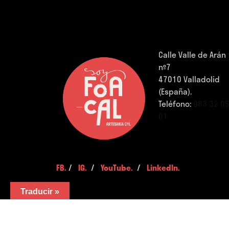
Calle Valle de Arán
nº7
47010 Valladolid
(España).
Teléfono:
983 32 0
01
FB.
/
IG.
/
YouTube.
/
LinkedIn.
Traducir »