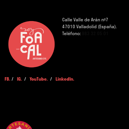
Calle Valle de Arán nº7
47010 Valladolid (España).
Teléfono:
983 32 05 01
FB.
/
IG.
/
YouTube.
/
LinkedIn.