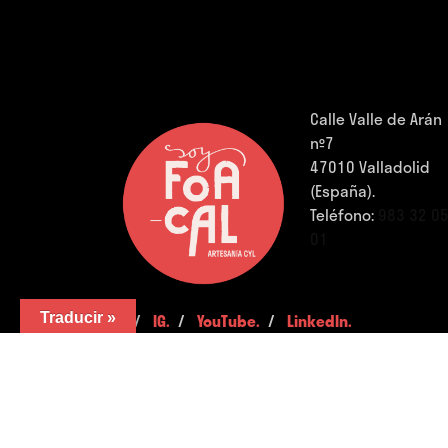
Calle Valle de Arán
nº7
47010 Valladolid
(España).
Teléfono:
983 32 0
01
Traducir »
FB.
/
IG.
/
YouTube.
/
LinkedIn.