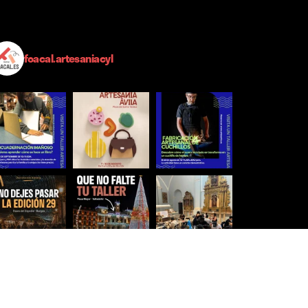
foacal.artesaniacyl
Síguenos para estar al día
Ver más imágenes