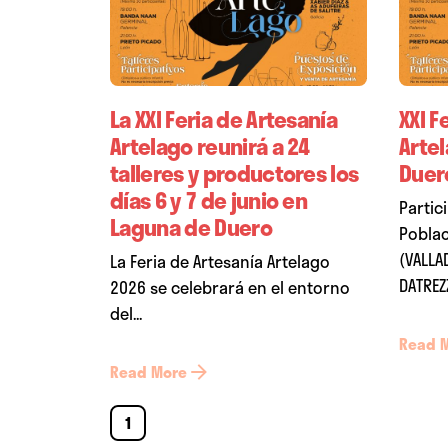
La XXI Feria de Artesanía
XXI F
Artelago reunirá a 24
Arte
talleres y productores los
Duer
días 6 y 7 de junio en
Partic
Laguna de Duero
Poblac
(VALLA
La Feria de Artesanía Artelago
DATREZZ
2026 se celebrará en el entorno
del...
Read 
Read More
1