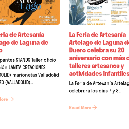
eria de Artesanía
La Feria de Artesanía
lago de Laguna de
Artelago de Laguna d
o
Duero celebra su 20
aniversario con más 
ipantes STANDS Taller oficio
talleres artesanos y
ión LANITA CREACIONES
actividades infantile
DOLID) marionetas Valladolid
O (VALLADOLID)...
La Feria de Artesanía Artela
celebrará los días 7 y 8...
More
Read More