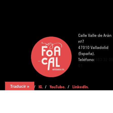
Calle Valle de Arán
nº7
47010 Valladolid
(España).
Teléfono:
983 32 0
01
FB.
/
IG.
/
YouTube.
/
LinkedIn.
Traducir »