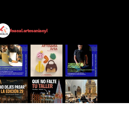
foacal.artesaniacyl
Síguenos para estar al día
Ver más imágenes