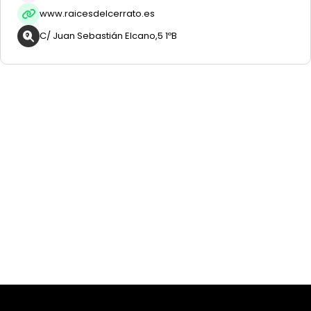
www.raicesdelcerrato.es
C/ Juan Sebastián Elcano,5 1ºB