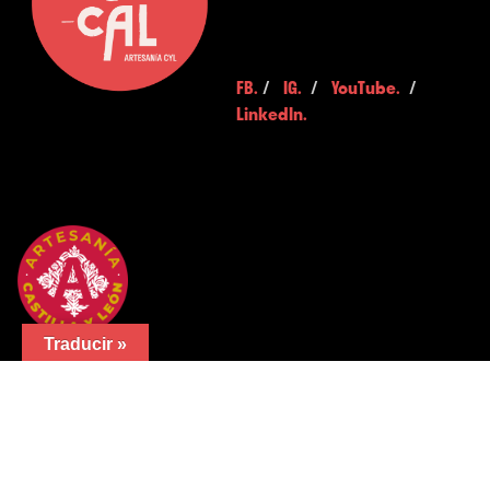
FB.
/
IG.
/
YouTube.
/
LinkedIn.
Traducir »