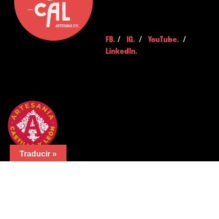
FB.
/
IG.
/
YouTube.
/
LinkedIn.
Traducir »