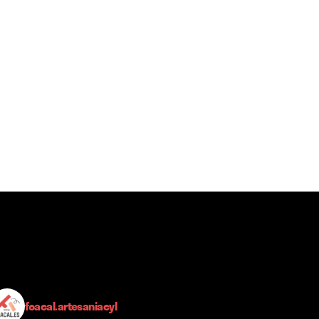
foacal.artesaniacyl