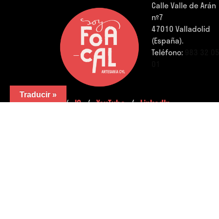
Calle Valle de Arán
nº7
47010 Valladolid
(España).
Teléfono:
983 32 0
01
Traducir »
FB.
/
IG.
/
YouTube.
/
LinkedIn.