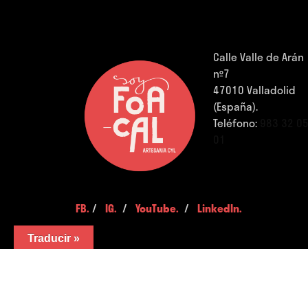
Calle Valle de Arán
nº7
47010 Valladolid
(España).
Teléfono:
983 32 0
01
FB.
/
IG.
/
YouTube.
/
LinkedIn.
Traducir »