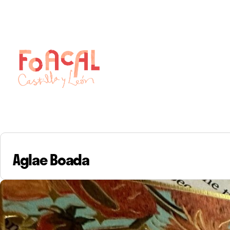
Skip
to
content
Aglae Boada