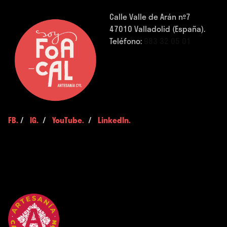
Calle Valle de Arán nº7
47010 Valladolid (España).
Teléfono:
983 32 05 01
FB.
/
IG.
/
YouTube.
/
LinkedIn.