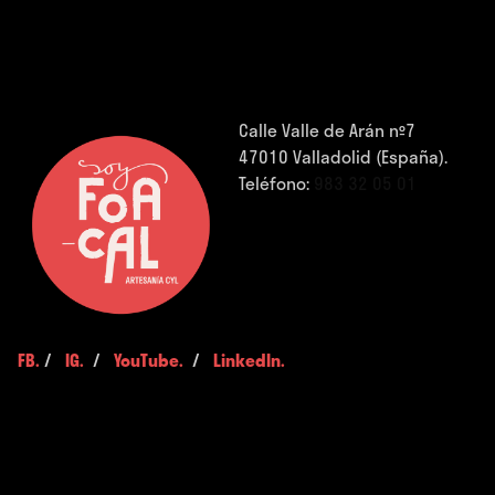
Calle Valle de Arán nº7
47010 Valladolid (España).
Teléfono:
983 32 05 01
FB.
/
IG.
/
YouTube.
/
LinkedIn.