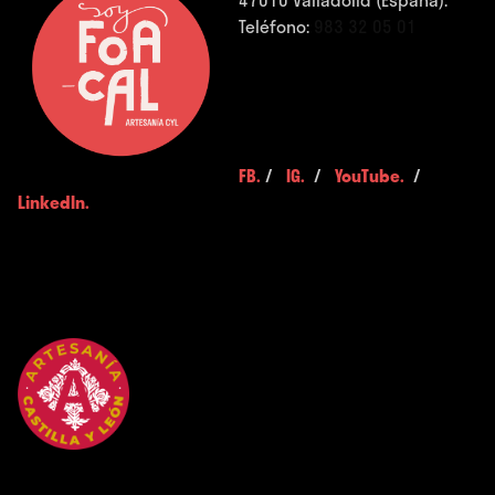
Teléfono:
983 32 05 01
FB.
/
IG.
/
YouTube.
/
LinkedIn.