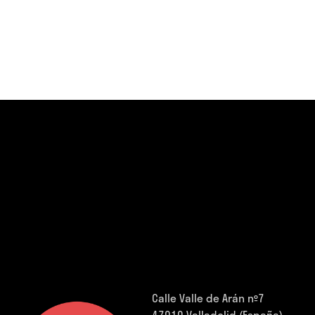
Calle Valle de Arán nº7
47010 Valladolid (España).