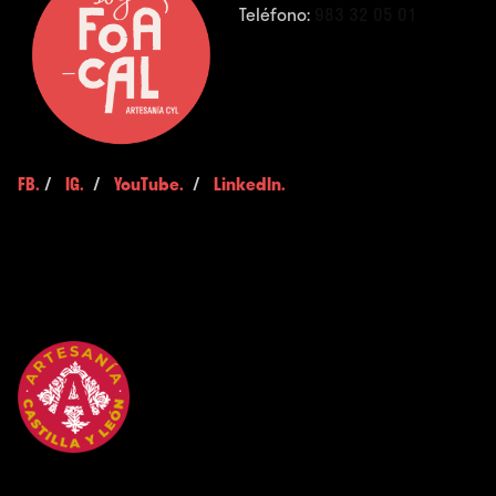
Teléfono:
983 32 05 01
FB.
/
IG.
/
YouTube.
/
LinkedIn.