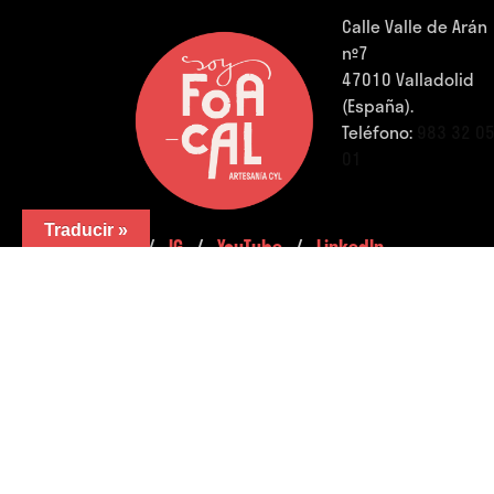
Calle Valle de Arán
nº7
47010 Valladolid
(España).
Teléfono:
983 32 0
01
Traducir »
FB.
/
IG.
/
YouTube.
/
LinkedIn.