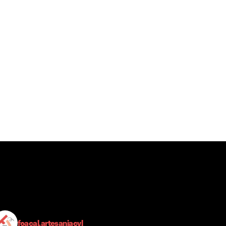
foacal.artesaniacyl