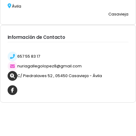
Ávila
Casavieja
Información de Contacto
657 55 83 17
nuriagallegolopez8@gmail.com
C/ Piedralaves 52 , 05450 Casavieja - Ávila