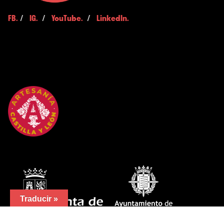
FB.
/
IG.
/
YouTube.
/
LinkedIn.
Traducir »