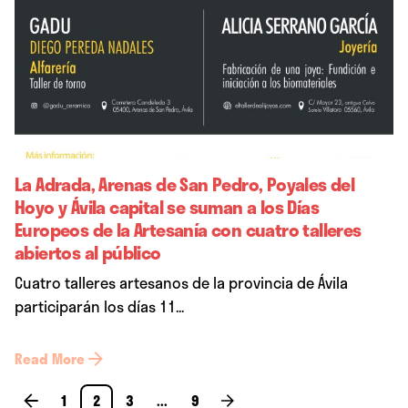
La Adrada, Arenas de San Pedro, Poyales del
Hoyo y Ávila capital se suman a los Días
Europeos de la Artesanía con cuatro talleres
abiertos al público
Cuatro talleres artesanos de la provincia de Ávila
participarán los días 11...
Read More
1
2
3
...
9