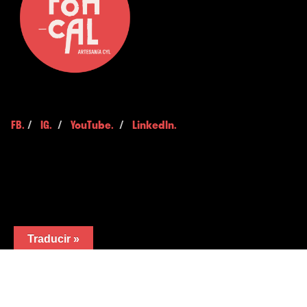
FB.
/
IG.
/
YouTube.
/
LinkedIn.
Traducir »