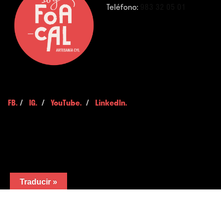
Teléfono:
983 32 05 01
FB.
/
IG.
/
YouTube.
/
LinkedIn.
Traducir »