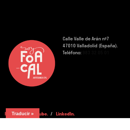
Calle Valle de Arán nº7
47010 Valladolid (España).
Teléfono:
983 32 05 01
FB.
/
IG.
/
YouTube.
/
LinkedIn.
Traducir »