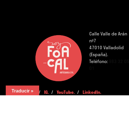
Calle Valle de Arán
nº7
47010 Valladolid
(España).
Teléfono:
983 32 0
01
Traducir »
FB.
/
IG.
/
YouTube.
/
LinkedIn.