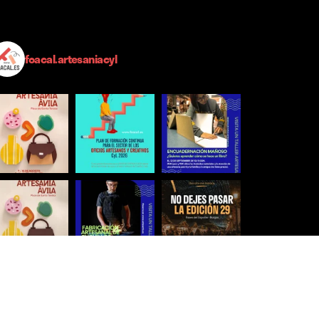
foacal.artesaniacyl
Síguenos para estar al día
Ver más imágenes