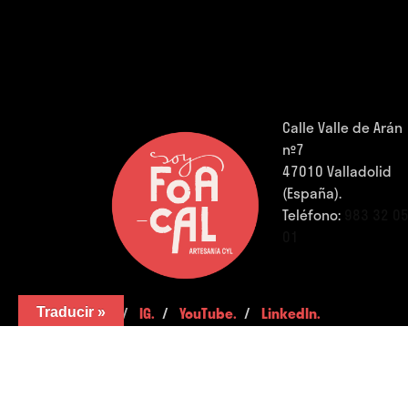
Calle Valle de Arán
nº7
47010 Valladolid
(España).
Teléfono:
983 32 0
01
FB.
/
IG.
/
YouTube.
/
LinkedIn.
Traducir »