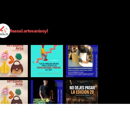
foacal.artesaniacyl
Síguenos para estar al día
Ver más imágenes