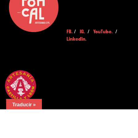
FB.
/
IG.
/
YouTube.
/
LinkedIn.
Traducir »