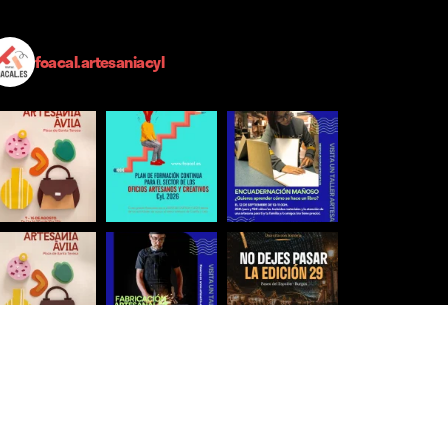
foacal.artesaniacyl
Síguenos para estar al día
Ver más imágenes