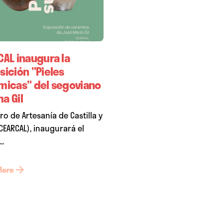
CAL inaugura la
sición "Pieles
micas" del segoviano
a Gil
tro de Artesanía de Castilla y
CEARCAL), inaugurará el
..
More