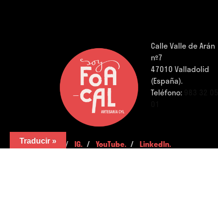
Calle Valle de Arán
nº7
47010 Valladolid
(España).
Teléfono:
983 32 0
01
Traducir »
FB.
/
IG.
/
YouTube.
/
LinkedIn.