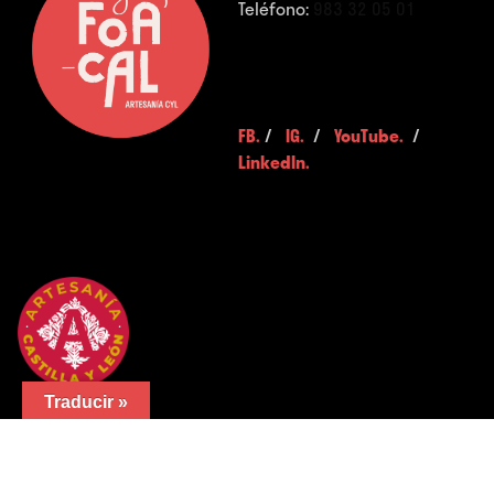
Teléfono:
983 32 05 01
FB.
/
IG.
/
YouTube.
/
LinkedIn.
Traducir »