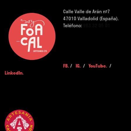
Calle Valle de Arán nº7
47010 Valladolid (España).
Teléfono:
983 32 05 01
FB.
/
IG.
/
YouTube.
/
LinkedIn.