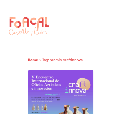
Skip
to
content
Home
Tag: premio craftinnova