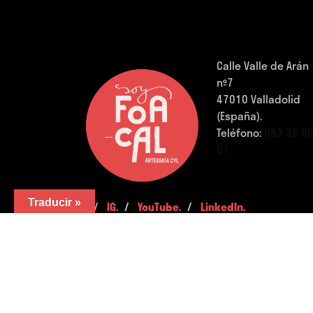
Calle Valle de Arán
nº7
47010 Valladolid
(España).
Teléfono:
983 32 0
01
Traducir »
FB.
/
IG.
/
YouTube.
/
LinkedIn.