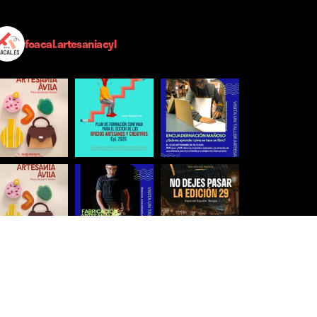
foacal.artesaniacyl
Síguenos para estar al día
Ver más imágenes