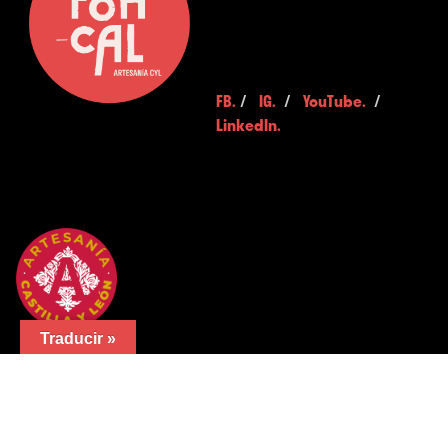
FB.
/
IG.
/
YouTube.
/
LinkedIn.
Traducir »