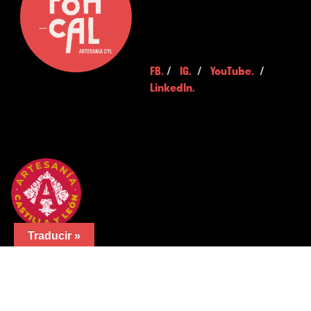
FB.
/
IG.
/
YouTube.
/
LinkedIn.
Traducir »