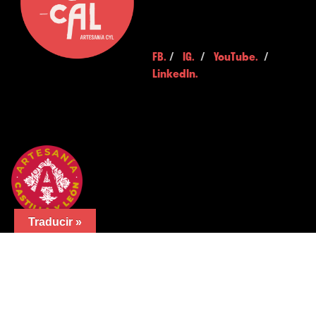
FB.
/
IG.
/
YouTube.
/
LinkedIn.
Traducir »