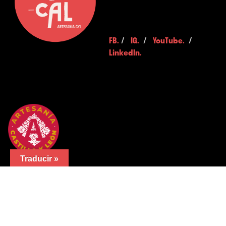
FB.
/
IG.
/
YouTube.
/
LinkedIn.
Traducir »