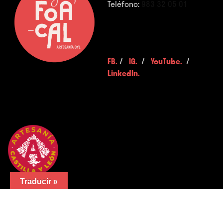
Teléfono:
983 32 05 01
FB.
/
IG.
/
YouTube.
/
LinkedIn.
Traducir »