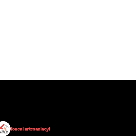
foacal.artesaniacyl