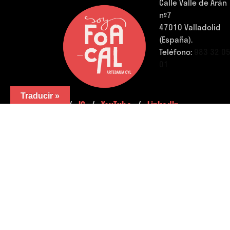
Calle Valle de Arán
nº7
47010 Valladolid
(España).
Teléfono:
983 32 0
01
Traducir »
FB.
/
IG.
/
YouTube.
/
LinkedIn.