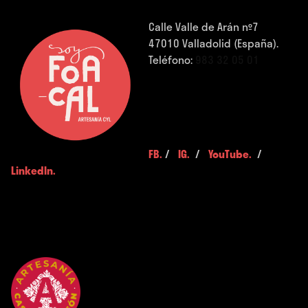
Calle Valle de Arán nº7
47010 Valladolid (España).
Teléfono:
983 32 05 01
FB.
/
IG.
/
YouTube.
/
LinkedIn.