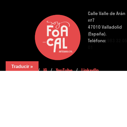
Calle Valle de Arán
nº7
47010 Valladolid
(España).
Teléfono:
983 32 0
01
Traducir »
FB.
/
IG.
/
YouTube.
/
LinkedIn.