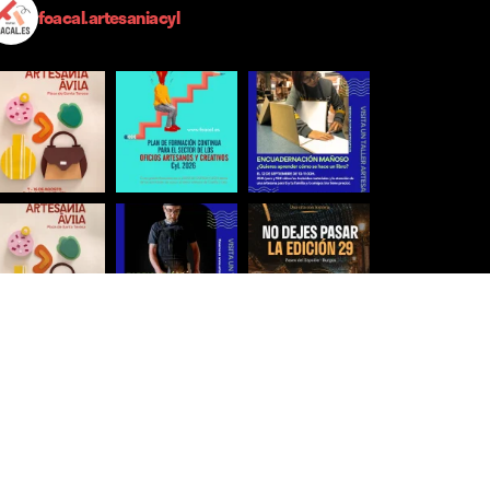
foacal.artesaniacyl
Síguenos para estar al día
Ver más imágenes