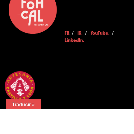
FB.
/
IG.
/
YouTube.
/
LinkedIn.
Traducir »